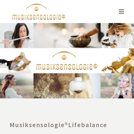
Skip
to
content
Musiksensologie®Lifebalance